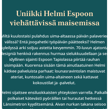
Uniikki Helmi Espoon
viehättävissä maisemissa
Miltä kuulostaisi pulahdus uima-altaassa päivän palaverien
välissä? Entä joogahetki työpäivän päätteeksi? Helmen
syleilyssä arki soljuu astetta kevyemmin. 70-luvun ajatonta
designiä henkivä rakennus hurmaa sielukkuudellaan ja sen
idyllinen sijainti Espoon Tapiolassa piirtää rauhan
sisimpään. Kuorensa sisään tämä ainutlaatuinen Helmi
kätkee palveluista parhaat: lounasravintolan maistuvat
ateriat, kuntosalin uima-altaineen sekä kattavat
kokoustilat ja -palvelut.
Helmi sijaitsee ensiluokkaisten yhteyksien varrella. Paikalle
polkaiset kätevästi pyöräillen tai hurautat hetkessä
Länsimetron kyyditsemänä. Aivan nurkan takana seisoo