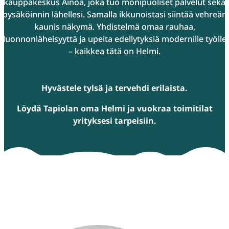
kauppakeskus Ainoa, joka tuo monipuoliset palvelut sekä
pysäköinnin lähellesi. Samalla ikkunoistasi siintää vehreän
kaunis näkymä. Yhdistelmä omaa rauhaa,
luonnonläheisyyttä ja upeita edellytyksiä modernille työlle
– kaikkea tätä on Helmi.
Hyvästele tylsä ja tervehdi erilaista.
Löydä Tapiolan oma Helmi ja vuokraa toimitilat
yrityksesi tarpeisiin.