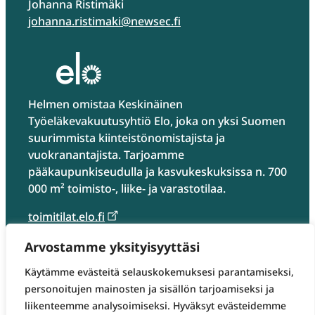
Johanna Ristimäki
johanna.ristimaki@newsec.fi
Helmen omistaa Keskinäinen
Työeläkevakuutusyhtiö Elo, joka on yksi Suomen
suurimmista kiinteistönomistajista ja
vuokranantajista. Tarjoamme
pääkaupunkiseudulla ja kasvukeskuksissa n. 700
000 m² toimisto-, liike- ja varastotilaa.
toimitilat.elo.fi
toimitilat@elo.fi
Arvostamme yksityisyyttäsi
Käyttöehdot
Käytämme evästeitä selauskokemuksesi parantamiseksi,
Tietosuojaseloste
personoitujen mainosten ja sisällön tarjoamiseksi ja
Evästeasetukset
liikenteemme analysoimiseksi. Hyväksyt evästeidemme