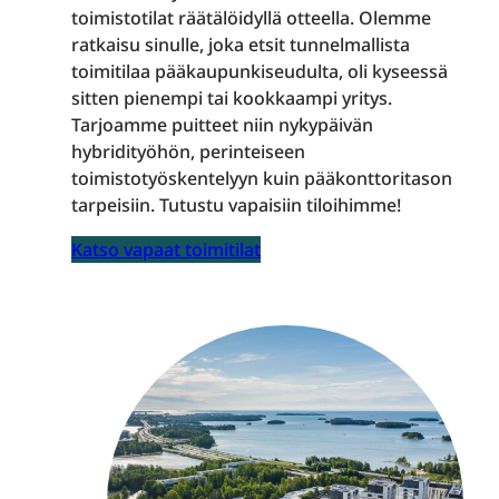
toimistotilat räätälöidyllä otteella. Olemme
ratkaisu sinulle, joka etsit tunnelmallista
toimitilaa pääkaupunkiseudulta, oli kyseessä
sitten pienempi tai kookkaampi yritys.
Tarjoamme puitteet niin nykypäivän
hybridityöhön, perinteiseen
toimistotyöskentelyyn kuin pääkonttoritason
tarpeisiin. Tutustu vapaisiin tiloihimme!
Katso vapaat toimitilat